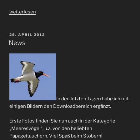
„Bären,
weiterlesen
Biber
&
Co.“
VERÖFFENTLICHT
29. APRIL 2012
AM
News
In den letzten Tagen habe ich mit
einigen Bildern den Downloadbereich ergänzt.
Erste Fotos finden Sie nun auch in der Kategorie
„
Meeresvögel
“, u.a. von den beliebten
Papageitauchern. Viel Spaß beim Stöbern!