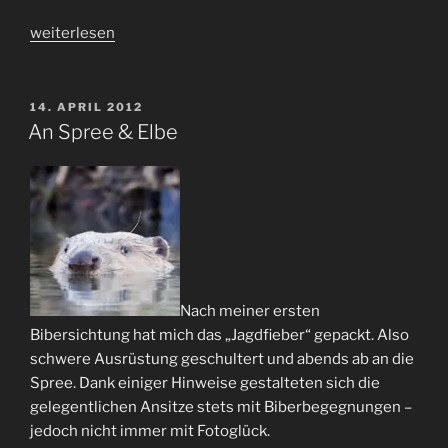
„News“
weiterlesen
VERÖFFENTLICHT
14. APRIL 2012
AM
An Spree & Elbe
Nach meiner ersten
Bibersichtung hat mich das „Jagdfieber“ gepackt. Also
schwere Ausrüstung geschultert und abends ab an die
Spree. Dank einiger Hinweise gestalteten sich die
gelegentlichen Ansitze stets mit Biberbegegnungen –
jedoch nicht immer mit Fotoglück.