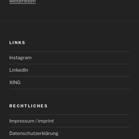
„Der
weiterlesen
erste
Biber“
LINKS
Instagram
LinkedIn
XING
RECHTLICHES
Impressum / imprint
Datenschutzerklärung