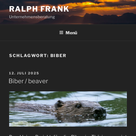
Zum
RALPH FRANK
Inhalt
Unternehmensberatung
springen
Menü
SCHLAGWORT:
BIBER
VERÖFFENTLICHT
12. JULI 2025
AM
Biber / beaver