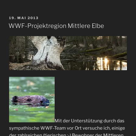
Projektregionen
an
der
VERÖFFENTLICHT
19. MAI 2013
AM
Elbe“
WWF-Projektregion Mittlere Elbe
Mit der Unterstützung durch das
sympathische WWF-Team vor Ort versuche ich, einige
der zahlreichen (tierischen ;-) Bewohner der Mittleren