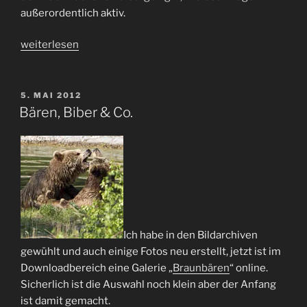
außerordentlich aktiv.
„Abschluss
weiterlesen
des
Biberprojektes“
VERÖFFENTLICHT
5. MAI 2012
AM
Bären, Biber & Co.
Ich habe in den Bildarchiven
gewühlt und auch einige Fotos neu erstellt, jetzt ist im
Downloadbereich eine Galerie „
Braunbären
“ online.
Sicherlich ist die Auswahl noch klein aber der Anfang
ist damit gemacht.