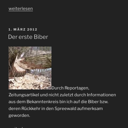
„An
weiterlesen
Spree
&
Elbe“
VERÖFFENTLICHT
1. MÄRZ 2012
AM
Der erste Biber
Durch Reportagen,
Zeitungsartikel und nicht zuletzt durch Informationen
aus dem Bekanntenkreis bin ich auf die Biber bzw.
deren Rückkehr in den Spreewald aufmerksam
geworden.