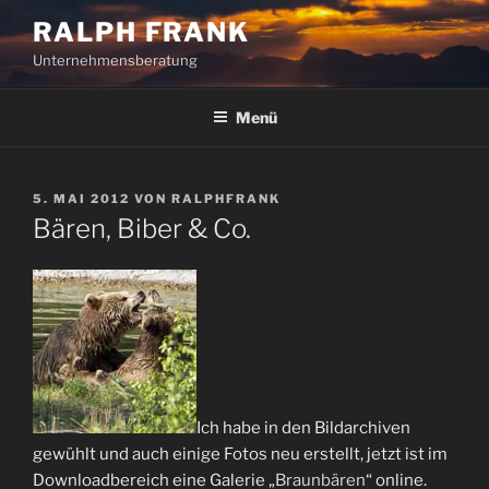
Zum
RALPH FRANK
Inhalt
Unternehmensberatung
springen
Menü
VERÖFFENTLICHT
5. MAI 2012
VON
RALPHFRANK
AM
Bären, Biber & Co.
Ich habe in den Bildarchiven
gewühlt und auch einige Fotos neu erstellt, jetzt ist im
Downloadbereich eine Galerie „
Braunbären
“ online.