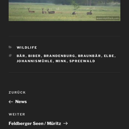
KATEGORIEN
WILDLIFE
SCHLAGWÖRTER
BÄR
,
BIBER
,
BRANDENBURG
,
BRAUNBÄR
,
ELBE
,
JOHANNISMÜHLE
,
MINK
,
SPREEWALD
Beitragsnavigation
Vorheriger
ZURÜCK
Beitrag
News
Nächster
WEITER
Beitrag
Feldberger Seen / Müritz