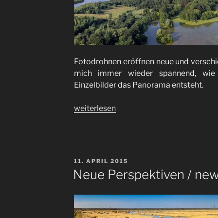
Fotodrohnen eröffnen neue und verschie
mich immer wieder spannend, wie
Einzelbilder das Panorama entsteht.
„Luftbilder
weiterlesen
/
aerial
images“
VERÖFFENTLICHT
11. APRIL 2015
AM
Neue Perspektiven / new