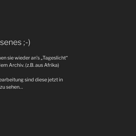
senes ;-)
n sie wieder an’s „Tageslicht“
dem Archiv. (z.B. aus Afrika)
arbeitung sind diese jetzt in
 zu sehen…