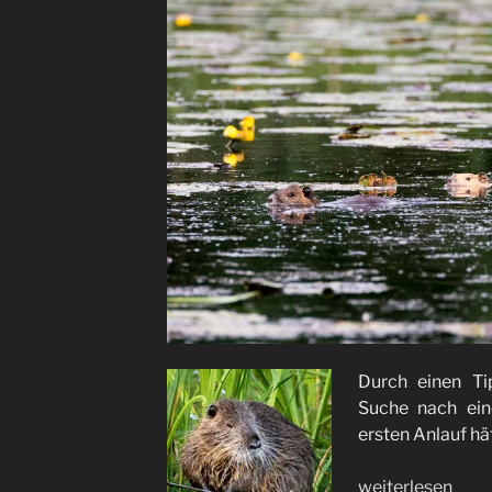
Durch einen T
Suche nach ein
ersten Anlauf hä
„Auf
weiterlesen