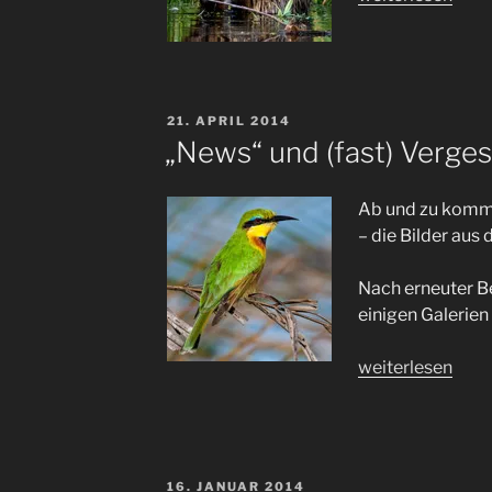
falscher
Fährte“
VERÖFFENTLICHT
21. APRIL 2014
AM
„News“ und (fast) Verges
Ab und zu komme
– die Bilder aus 
Nach erneuter Be
einigen Galerien
„„News“
weiterlesen
und
(fast)
Vergessenes
;-)“
VERÖFFENTLICHT
16. JANUAR 2014