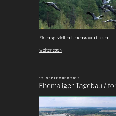
Einen speziellen Lebensraum finden..
„Wildes
weiterlesen
Deutschland
/
Wild
Germany“
VERÖFFENTLICHT
12. SEPTEMBER 2015
AM
Ehemaliger Tagebau / for