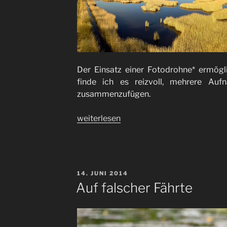
Der Einsatz einer Fotodrohne* ermögl
finde ich es reizvoll, mehrere A
zusammenzufügen.
„Neue
weiterlesen
Perspektiven
/
new
perspectives“
VERÖFFENTLICHT
14. JUNI 2014
AM
Auf falscher Fährte