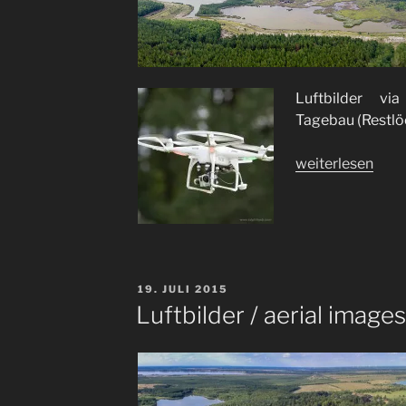
Luftbilder v
Tagebau (Restlöc
„Ehemaliger
weiterlesen
Tagebau
/
former
strip
mining“
VERÖFFENTLICHT
19. JULI 2015
AM
Luftbilder / aerial images