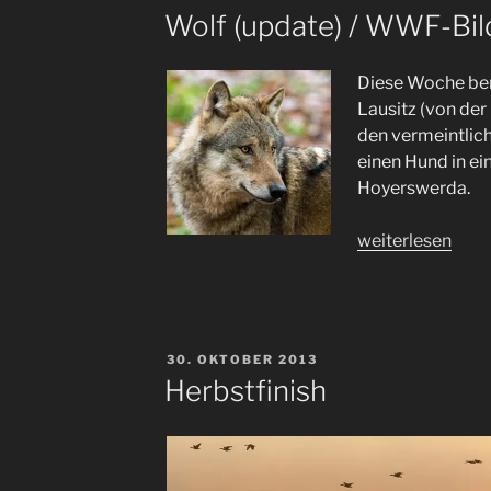
AM
Wolf (update) / WWF-Bil
Diese Woche ber
Lausitz (von der
den vermeintlich
einen Hund in ei
Hoyerswerda.
„Wolf
weiterlesen
(update)
/
WWF-
Bild
VERÖFFENTLICHT
30. OKTOBER 2013
des
AM
Herbstfinish
Tages“