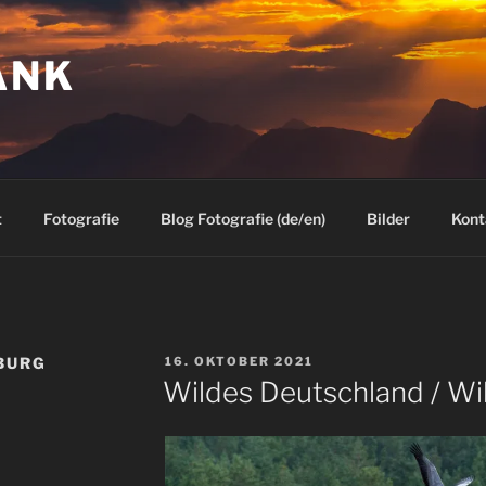
ANK
t
Fotografie
Blog Fotografie (de/en)
Bilder
Kont
VERÖFFENTLICHT
BURG
16. OKTOBER 2021
AM
Wildes Deutschland / W