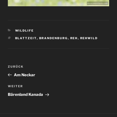
KATEGORIEN
WILDLIFE
SCHLAGWÖRTER
BLATTZEIT
,
BRANDENBURG
,
REH
,
REHWILD
Beitragsnavigation
Vorheriger
ZURÜCK
Beitrag
Am Neckar
Nächster
WEITER
Beitrag
Bärenland Kanada