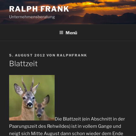
Zum
RALPH FRANK
Inhalt
Unternehmensberatung
springen
Menü
VERÖFFENTLICHT
5. AUGUST 2012
VON
RALPHFRANK
AM
Blattzeit
Die Blattzeit (ein Abschnitt in der
Paarungszeit des Rehwildes) ist in vollem Gange und
neigt sich Mitte August dann schon wieder dem Ende