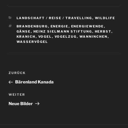
KATEGORIEN
LANDSCHAFT / REISE / TRAVELLING
,
WILDLIFE
SCHLAGWÖRTER
BRANDENBURG
,
ENERGIE
,
ENERGIEWENDE
,
GÄNSE
,
HEINZ SIELMANN STIFTUNG
,
HERBST
,
KRANICH
,
VOGEL
,
VOGELZUG
,
WANNINCHEN
,
WASSERVÖGEL
Beitragsnavigation
Vorheriger
ZURÜCK
Beitrag
Bärenland Kanada
Nächster
WEITER
Beitrag
Neue Bilder