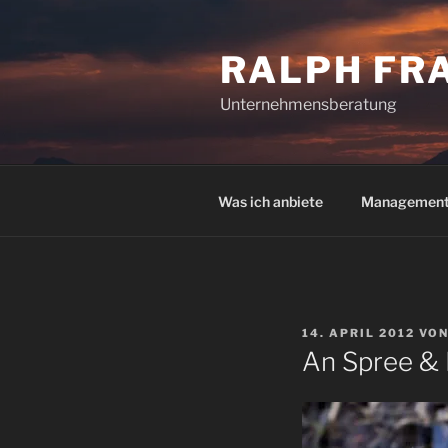
Zum
Inhalt
RALPH FR
springen
Unternehmensberatung
Was ich anbiete
Managemen
VERÖFFENTLICHT
14. APRIL 2012
VO
AM
An Spree & 