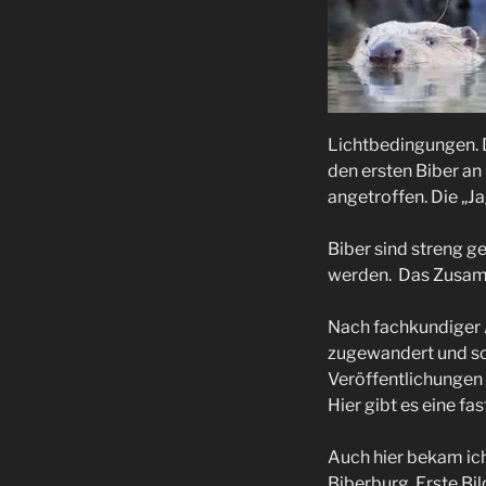
Lichtbedingungen. D
den ersten Biber a
angetroffen. Die „J
Biber sind streng 
werden. Das Zusamm
Nach fachkundiger 
zugewandert und so 
Veröffentlichungen 
Hier gibt es eine f
Auch hier bekam ich
Biberburg. Erste Bil