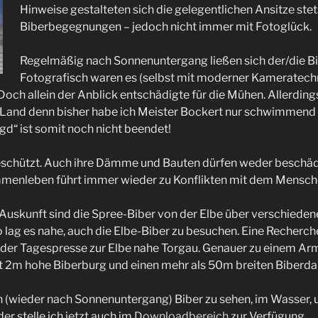
Hinweise gestalteten sich die gelegentlichen Ansitze stet
Biberbegegnungen – jedoch nicht immer mit Fotoglück.
Regelmäßig nach Sonnenuntergang ließen sich der/die Bi
Fotografisch waren es (selbst mit moderner Kameratech
och allein der Anblick entschädigte für die Mühen. Allerding
n Land denn bisher habe ich Meister Bockert nur schwimmend
agd“ ist somit noch nicht beendet!
geschützt. Auch ihre Dämme und Bauten dürfen weder beschäd
enleben führt immer wieder zu Konflikten mit dem Mensch
Auskunft sind die Spree-Biber von der Elbe über verschiede
lag es nahe, auch die Elbe-Biber zu besuchen. Eine Recherche
der Tagespresse zur Elbe nahe Torgau. Genauer zu einem Arm
ast 2m hohe Biberburg und einen mehr als 50m breiten Biber
 (wieder nach Sonnenuntergang) Biber zu sehen, im Wasser, 
der stelle ich jetzt auch im
Downloadbereich
zur Verfügung.