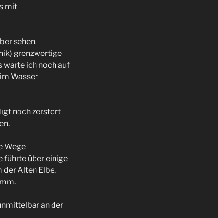
s mit
ber sehen.
nik) grenzwertige
s warte ich noch auf
 im Wasser
igt noch zerstört
en.
ne Wege
 führte über einige
 der Alten Elbe.
damm.
unmittelbar an der