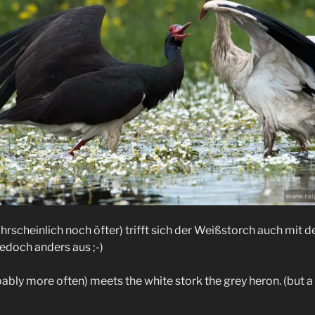
scheinlich noch öfter) trifft sich der Weißstorch auch mit d
jedoch anders aus ;-)
bly more often) meets the white stork the grey heron. (but a 