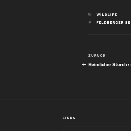
KATEGORIEN
WILDLIFE
SCHLAGWÖRTE
FELDBERGER S
Beitragsnav
Vorheriger
ZURÜCK
Beitrag
Heimlicher Storch / 
LINKS