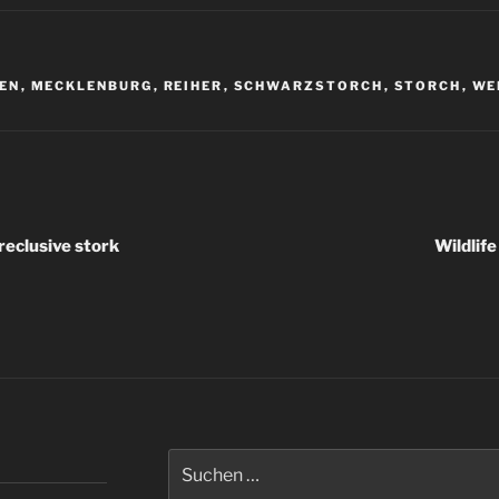
R
EEN
,
MECKLENBURG
,
REIHER
,
SCHWARZSTORCH
,
STORCH
,
WE
igation
reclusive stork
Wildlife
Suchen
nach: