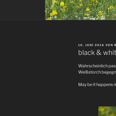
VERÖFFENTLICHT
16. JUNI 2016
VON
AM
black & whi
Wahrscheinlich pass
Weißstorch begegn
May be it happens m