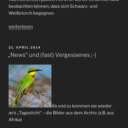
beobachten können, dass sich Schwarz- und
Weißstorch begegnen.
„black
weiterlesen
&
white“
VERÖFFENTLICHT
21. APRIL 2014
AM
„News“ und (fast) Vergessenes ;-)
Ab und zu kommen sie wieder
an’s „Tageslicht“ – die Bilder aus dem Archiv. (z.B. aus
Afrika)