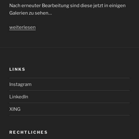
Nach erneuter Bearbeitung sind diese jetzt in einigen
Galerien zu sehen…
„„News“
weiterlesen
und
(fast)
Vergessenes
;-)“
LINKS
Instagram
LinkedIn
XING
RECHTLICHES