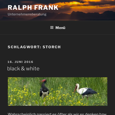
Zum
RALPH FRANK
Inhalt
Unternehmensberatung
springen
Menü
SCHLAGWORT:
STORCH
VERÖFFENTLICHT
16. JUNI 2016
AM
black & white
Wahrscheinlich passiert es öfter als wir es denken bzw.