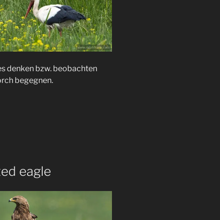
r es denken bzw. beobachten
orch begegnen.
ted eagle