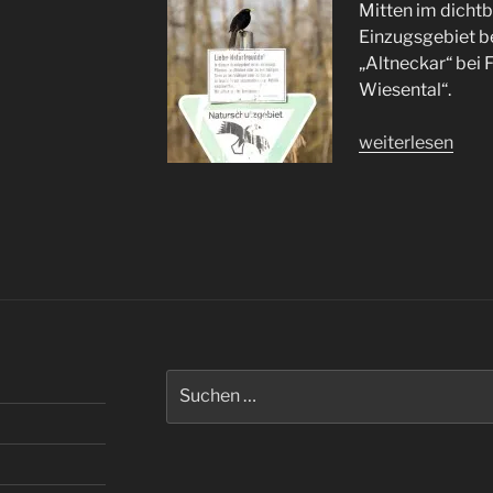
Mitten im dicht
Einzugsgebiet b
„Altneckar“ bei 
Wiesental“.
„Altneckar
weiterlesen
bei
Freiberg
und
Pleidelsheimer
Wiesental“
Suchen
nach: