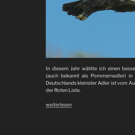
In diesem Jahr wählte ich einen besse
(auch bekannt als Pommernadler) in
Deutschlands kleinster Adler ist vom A
der Roten Liste.
„Schreiadler
weiterlesen
/
lesser
spotted
eagle“