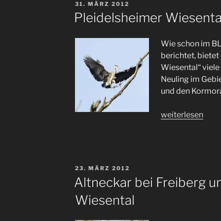
VERÖFFENTLICHT
31. MÄRZ 2012
AM
Pleidelsheimer Wiesenta
W
ie schon im B
berichtet, biete
Wiesental“ viele 
Neuling im Gebie
und den Kormora
„Pleidelsheimer
weiterlesen
Wiesental“
VERÖFFENTLICHT
23. MÄRZ 2012
AM
Altneckar bei Freiberg u
Wiesental