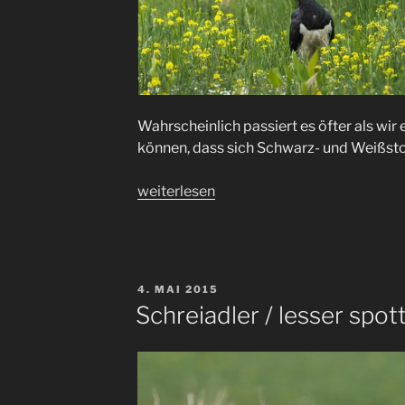
Wahrscheinlich passiert es öfter als wi
können, dass sich Schwarz- und Weißst
„black
weiterlesen
&
white“
VERÖFFENTLICHT
4. MAI 2015
AM
Schreiadler / lesser spot