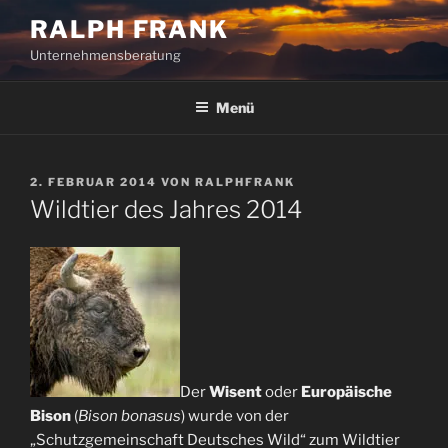
Zum
RALPH FRANK
Inhalt
Unternehmensberatung
springen
Menü
VERÖFFENTLICHT
2. FEBRUAR 2014
VON
RALPHFRANK
AM
Wildtier des Jahres 2014
Der
Wisent
oder
Europäische
Bison
(
Bison bonasus
) wurde von der
„Schutzgemeinschaft Deutsches Wild“ zum Wildtier