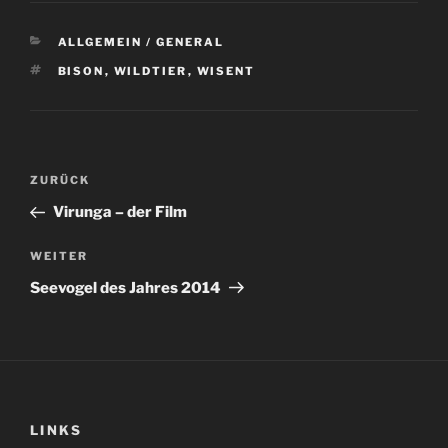
KATEGORIEN
ALLGEMEIN / GENERAL
SCHLAGWÖRTER
BISON
,
WILDTIER
,
WISENT
Beitragsnavigation
Vorheriger
ZURÜCK
Beitrag
Virunga – der Film
Nächster
WEITER
Beitrag
Seevogel des Jahres 2014
LINKS