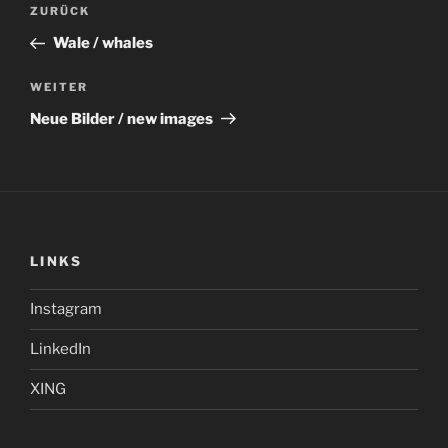
Beitragsnavigation
Vorheriger
ZURÜCK
Beitrag
Wale / whales
Nächster
WEITER
Beitrag
Neue Bilder / new images
LINKS
Instagram
LinkedIn
XING