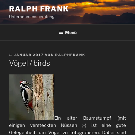
Zum
RALPH FRANK
Inhalt
Unternehmensberatung
springen
Menü
VERÖFFENTLICHT
1. JANUAR 2017
VON
RALPHFRANK
AM
Vögel / birds
Ein alter Baumstumpf (mit
einigen versteckten Nüssen ;-) ist eine gute
Gelegenheit, um Vögel zu fotografieren. Dabei sind