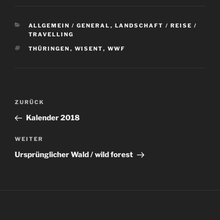
KATEGORIEN
ALLGEMEIN / GENERAL
,
LANDSCHAFT / REISE /
TRAVELLING
SCHLAGWÖRTER
THÜRINGEN
,
WISENT
,
WWF
Beitragsnavigation
Vorheriger
ZURÜCK
Beitrag
Kalender 2018
Nächster
WEITER
Beitrag
Ursprünglicher Wald / wild forest