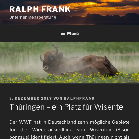
Zum
RALPH FRANK
Inhalt
Unternehmensberatung
springen
Menü
VERÖFFENTLICHT
3. DEZEMBER 2017
VON
RALPHFRANK
AM
Thüringen – ein Platz für Wisente
Der WWF hat in Deutschland zehn mögliche Gebiete
für die Wiederansiedlung von Wisenten (Bison
bonasus) identifiziert.
Auch wenn Thüringen nicht als