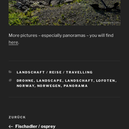
More pictures – especially panoramas – you will find
here
.
KATEGORIEN
LANDSCHAFT / REISE / TRAVELLING
SCHLAGWÖRTER
DROHNE
,
LANDSCAPE
,
LANDSCHAFT
,
LOFOTEN
,
NORWAY
,
NORWEGEN
,
PANORAMA
Beitragsnavigation
Vorheriger
ZURÜCK
Beitrag
Fischadler / osprey