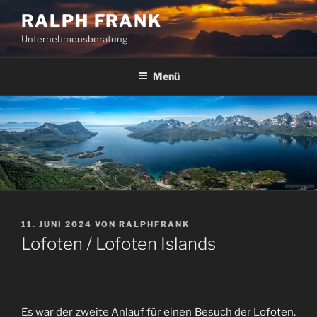
Zum
RALPH FRANK
Inhalt
Unternehmensberatung
springen
Menü
VERÖFFENTLICHT
11. JUNI 2024
VON
RALPHFRANK
AM
Lofoten / Lofoten Islands
Es war der zweite Anlauf für einen Besuch der Lofoten.