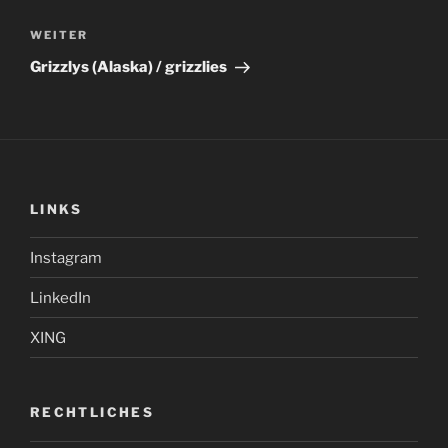
Nächster
WEITER
Beitrag
Grizzlys (Alaska) / grizzlies
LINKS
Instagram
LinkedIn
XING
RECHTLICHES