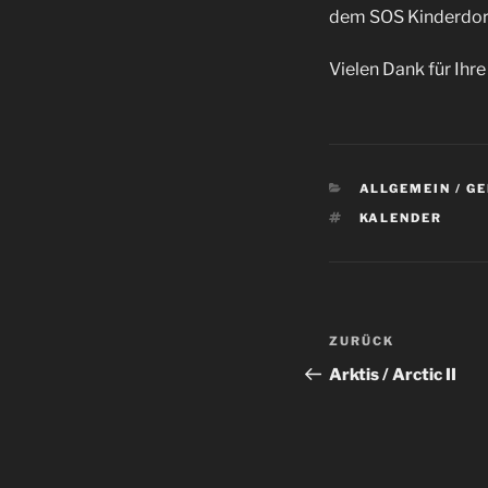
dem SOS Kinderdorf
Vielen Dank für Ihr
KATEGORIEN
ALLGEMEIN / G
SCHLAGWÖRTE
KALENDER
Beitragsnav
Vorheriger
ZURÜCK
Beitrag
Arktis / Arctic II