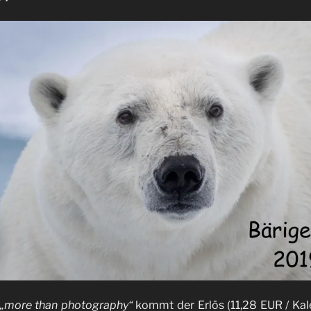
„more than photography“
kommt der Erlös (11,28 EUR / Ka