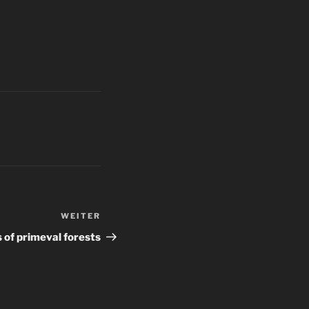
WEITER
Nächster
Beitrag
 of primeval forests