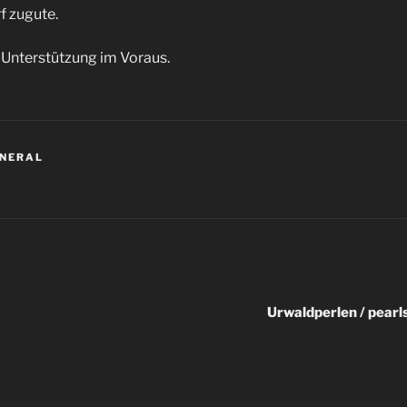
 zugute.
e Unterstützung im Voraus.
ENERAL
R
igation
Urwaldperlen / pearls