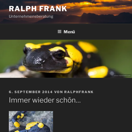
Zum
RALPH FRANK
Inhalt
Unternehmensberatung
springen
Menü
VERÖFFENTLICHT
6. SEPTEMBER 2014
VON
RALPHFRANK
AM
Immer wieder schön…