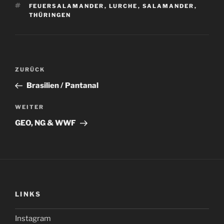
SCHLAGWÖRTER
FEUERSALAMANDER
,
LURCHE
,
SALAMANDER
,
THÜRINGEN
Beitragsnavigation
Vorheriger
ZURÜCK
Beitrag
Brasilien / Pantanal
Nächster
WEITER
Beitrag
GEO, NG & WWF
LINKS
Instagram