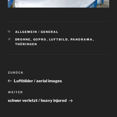
KATEGORIEN
ALLGEMEIN / GENERAL
SCHLAGWÖRTER
DROHNE
,
GOPRO
,
LUFTBILD
,
PANORAMA
,
THÜRINGEN
Beitragsnavigation
Vorheriger
ZURÜCK
Beitrag
Luftbilder / aerial images
Nächster
WEITER
Beitrag
schwer verletzt / heavy injured