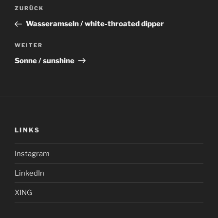
Beitragsnavigation
Vorheriger
ZURÜCK
Beitrag
Wasseramseln / white-throated dipper
Nächster
WEITER
Beitrag
Sonne / sunshine
LINKS
Instagram
LinkedIn
XING