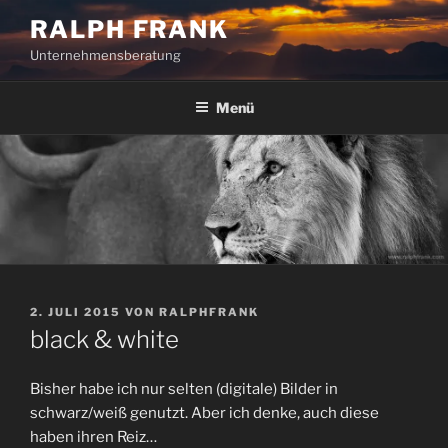
Zum
RALPH FRANK
Inhalt
Unternehmensberatung
springen
Menü
VERÖFFENTLICHT
2. JULI 2015
VON
RALPHFRANK
AM
black & white
Bisher habe ich nur selten (digitale) Bilder in
schwarz/weiß genutzt. Aber ich denke, auch diese
haben ihren Reiz…