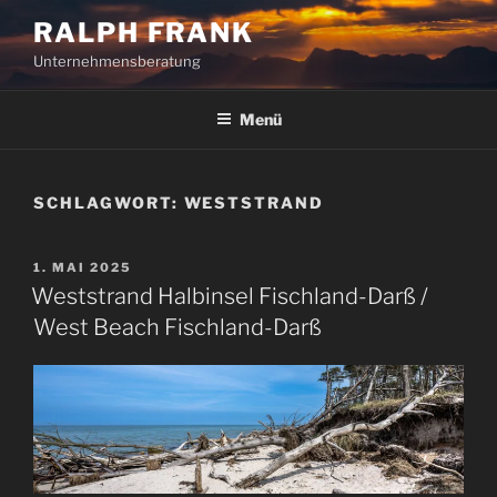
Zum
RALPH FRANK
Inhalt
Unternehmensberatung
springen
Menü
SCHLAGWORT:
WESTSTRAND
VERÖFFENTLICHT
1. MAI 2025
AM
Weststrand Halbinsel Fischland-Darß /
West Beach Fischland-Darß