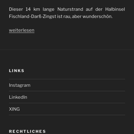
Dieser 14 km lange Naturstrand auf der Halbinsel
Fischland-Darß-Zingst ist rau, aber wunderschön.
„Weststrand
weiterlesen
Halbinsel
Fischland-
Darß
/
West
LINKS
Beach
Fischland-
Instagram
Darß“
LinkedIn
XING
RECHTLICHES