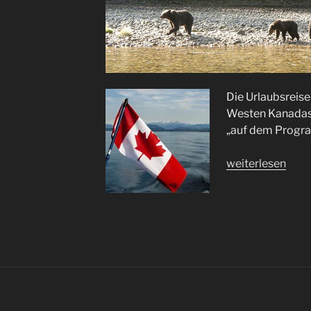
Die Urlaubsreise 
Westen Kanadas.
„auf dem Progr
„Bärenland
weiterlesen
Kanada“