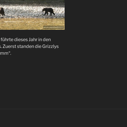
führte dieses Jahr in den
 Zuerst standen die Grizzlys
amm“.