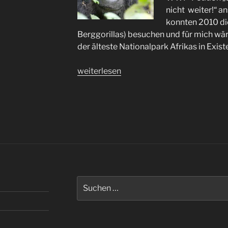
nicht weiter!“ a
konnten 2010 di
Berggorillas) besuchen und für mich wä
der älteste Nationalpark Afrikas in Exis
„Petition
weiterlesen
„SOS
Virunga““
Suchen
nach: