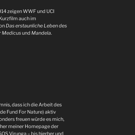
2014 zeigen WWF und UCI
Kurzfilm auch im
on
Das erstaunliche Leben des
r Medicus
und
Mandela
.
mnis, dass ich die Arbeit des
 Fund For Nature) aktiv
onders freuen würde es mich,
cher meiner Homepage der
OS Virunga – bis hierher und