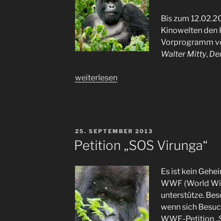
Bis zum 12.02.
Kinowelten den 
Vorprogramm v
Walter Mitty
,
De
„Virunga
weiterlesen
–
der
Film“
VERÖFFENTLICHT
25. SEPTEMBER 2013
AM
Petition „SOS Virunga“
Es ist kein Gehei
WWF (World Wide
unterstütze. Bes
wenn sich Besu
WWF-Petition „S