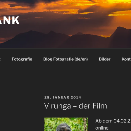
ANK
t
Fotografie
Blog Fotografie (de/en)
Bilder
Kont
VERÖFFENTLICHT
28. JANUAR 2014
AM
Virunga – der Film
Ab dem 04.02.210
online.