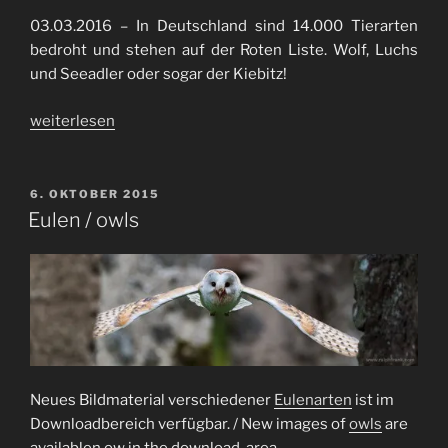
03.03.2016 – In Deutschland sind 14.000 Tierarten
bedroht und stehen auf der Roten Liste. Wolf, Luchs
und Seeadler oder sogar der Kiebitz!
„Tag
weiterlesen
des
Artenschutzes
/
VERÖFFENTLICHT
6. OKTOBER 2015
AM
UN
Eulen / owls
World
Wildlife
Day“
Neues Bildmaterial verschiedener
Eulenarten
ist im
Downloadbereich verfügbar. / New images of
owls
are
availablen ow in the download-area.