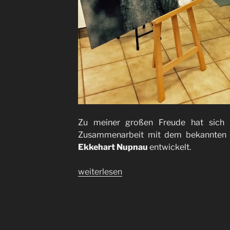
Zu meiner großen Freude hat sich 
Zusammenarbeit mit dem bekannten 
Ekkehart Nupnau
entwickelt.
„NUPNAU
weiterlesen
ART
::
Bilder
für’s