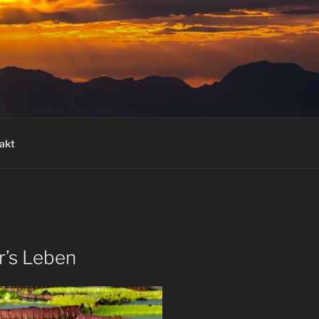
akt
r’s Leben