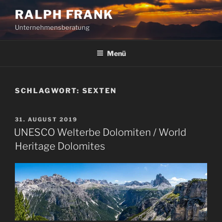
Zum
RALPH FRANK
Inhalt
Unternehmensberatung
springen
Menü
SCHLAGWORT:
SEXTEN
VERÖFFENTLICHT
31. AUGUST 2019
AM
UNESCO Welterbe Dolomiten / World
Heritage Dolomites