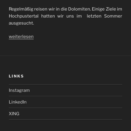
Regelmäßig reisen wir in die Dolomiten. Einige Ziele im
Hochpustertal hatten wir uns im letzten Sommer
ausgesucht.
„UNESCO
weiterlesen
Welterbe
Dolomiten
/
World
Heritage
LINKS
Dolomites“
Instagram
LinkedIn
XING