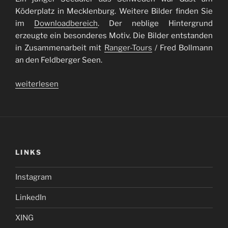
Köderplatz in Mecklenburg. Weitere Bilder finden Sie
im
Downloadbereich
. Der neblige Hintergrund
erzeugte ein besonderes Motiv. Die Bilder entstanden
in Zusammenarbeit mit
Ranger-Tours
/ Fred Bollmann
an den Feldberger Seen.
„Seeadler
weiterlesen
/
white-
tailed
eagle“
LINKS
Instagram
LinkedIn
XING