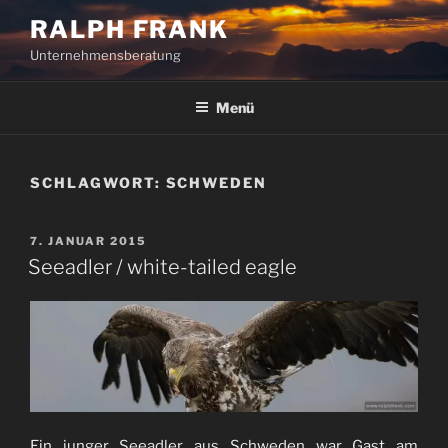
Zum
RALPH FRANK
Inhalt
Unternehmensberatung
springen
Menü
SCHLAGWORT:
SCHWEDEN
VERÖFFENTLICHT
7. JANUAR 2015
AM
Seeadler / white-tailed eagle
Ein junger Seeadler aus Schweden war Gast am