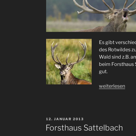
Es gibt verschie
des Rotwildes z
Wald sind z.B. a
beim Forsthaus 
gut.
„Rotwildbrunft“
weiterlesen
VERÖFFENTLICHT
12. JANUAR 2013
AM
Forsthaus Sattelbach