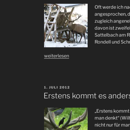
Oft werde ich n
angesprochen, d
zugleich angene
davon ist zweif
Sattelbach am R
Rondell und Sc
„Forsthaus
weiterlesen
Sattelbach“
VERÖFFENTLICHT
1. JULI 2012
AM
Erstens kommt es ander
„Erstens kommt 
man denkt“ (Wilh
nicht nur für m