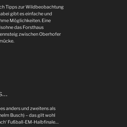
ach Tipps zur Wildbeobachtung
abei gibt es einfache und
hme Möglichkeiten. Eine
elsohne das Forsthaus
ennsteig zwischen Oberhofer
hmücke.
s…
es anders und zweitens als
elm Busch) – das gilt wohl
anch‘ Fußball-EM-Halbfinale…