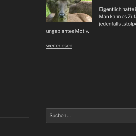
Eigentlich hatte 
Man kann es Zufa
jedenfalls „stol
ungeplantes Motiv.
„Erstens
weiterlesen
kommt
es
anders…“
Suchen
nach: