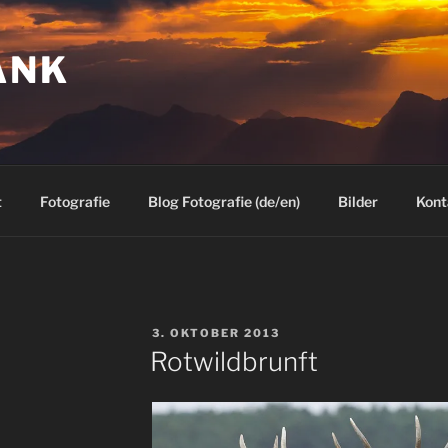
ANK
t
Fotografie
Blog Fotografie (de/en)
Bilder
Kont
VERÖFFENTLICHT
3. OKTOBER 2013
AM
Rotwildbrunft