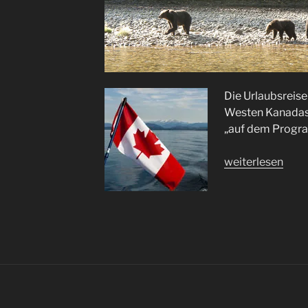
Die Urlaubsreise 
Westen Kanadas.
„auf dem Progr
„Bärenland
weiterlesen
Kanada“