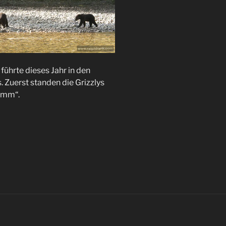
führte dieses Jahr in den
 Zuerst standen die Grizzlys
amm“.