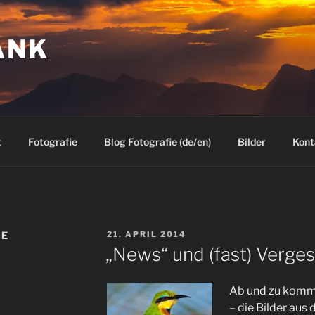
ANK
t
Fotografie
Blog Fotografie (de/en)
Bilder
Kont
VERÖFFENTLICHT
ZE
21. APRIL 2014
AM
„News“ und (fast) Verges
Ab und zu komme
– die Bilder aus 