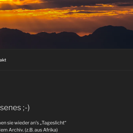
akt
senes ;-)
n sie wieder an’s „Tageslicht“
dem Archiv. (z.B. aus Afrika)