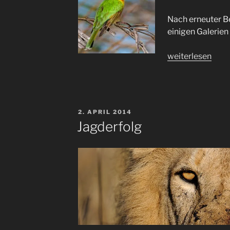
Nach erneuter Be
einigen Galerien
„„News“
weiterlesen
und
(fast)
Vergessenes
;-)“
VERÖFFENTLICHT
2. APRIL 2014
AM
Jagderfolg