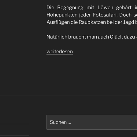
Die Begegnung mit Löwen gehört in
Höhepunkten jeder Fotosafari. Doch se
Ausflügen die Raubkatzen bei der Jagd
Natürlich braucht man auch Glück dazu –
„Jagderfolg“
weiterlesen
Suchen
nach: