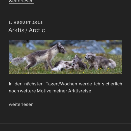
„Arktis
weiterlesen
/
Arctic
II“
VERÖFFENTLICHT
1. AUGUST 2018
AM
Arktis / Arctic
In den nächsten Tagen/Wochen werde ich sicherlich
noch weitere Motive meiner Arktisreise
„Arktis
weiterlesen
/
Arctic“