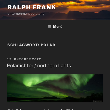
Zum
RALPH FRANK
Inhalt
Unternehmensberatung
springen
Menü
SCHLAGWORT:
POLAR
VERÖFFENTLICHT
15. OKTOBER 2022
AM
Polarlichter / northern lights