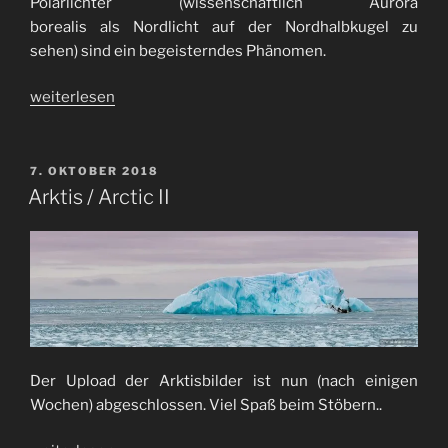
Polarlichter (wissenschaftlich Aurora
borealis als Nordlicht auf der Nordhalbkugel zu
sehen) sind ein begeisterndes Phänomen.
„Polarlichter
weiterlesen
/
northern
lights“
VERÖFFENTLICHT
7. OKTOBER 2018
AM
Arktis / Arctic II
Der Upload der Arktisbilder ist nun (nach einigen
Wochen) abgeschlossen. Viel Spaß beim Stöbern..