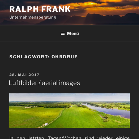
Zum
RALPH FRANK
Inhalt
Unternehmensberatung
springen
Menü
SCHLAGWORT:
OHRDRUF
VERÖFFENTLICHT
28. MAI 2017
AM
Luftbilder / aerial images
In den letzten Tagen/Wochen sind wieder einige