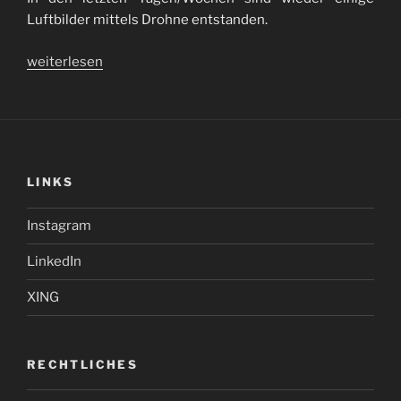
Luftbilder mittels Drohne entstanden.
„Luftbilder
weiterlesen
/
aerial
images“
LINKS
Instagram
LinkedIn
XING
RECHTLICHES