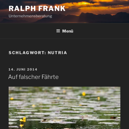
Zum
RALPH FRANK
Inhalt
Unternehmensberatung
springen
Menü
SCHLAGWORT:
NUTRIA
VERÖFFENTLICHT
14. JUNI 2014
AM
Auf falscher Fährte