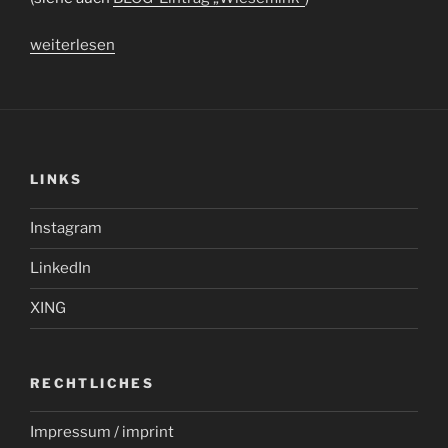
„Leserfoto
weiterlesen
des
Monats“
LINKS
Instagram
LinkedIn
XING
RECHTLICHES
Impressum / imprint