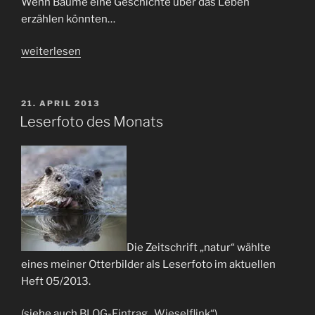
Wenn Bäume eine Geschichte über das Leben
erzählen könnten…
„Bäume
weiterlesen
/
trees“
VERÖFFENTLICHT
21. APRIL 2013
AM
Leserfoto des Monats
Die Zeitschrift „natur“ wählte
eines meiner Otterbilder als Leserfoto im aktuellen
Heft 05/2013.
(siehe auch
BLOG-Eintrag „Wieselflink“
)