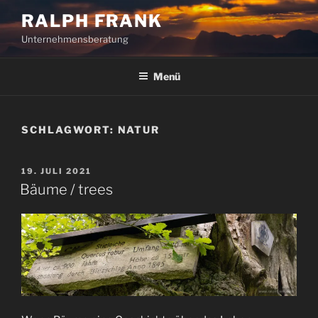
Zum
RALPH FRANK
Inhalt
Unternehmensberatung
springen
Menü
SCHLAGWORT:
NATUR
VERÖFFENTLICHT
19. JULI 2021
AM
Bäume / trees