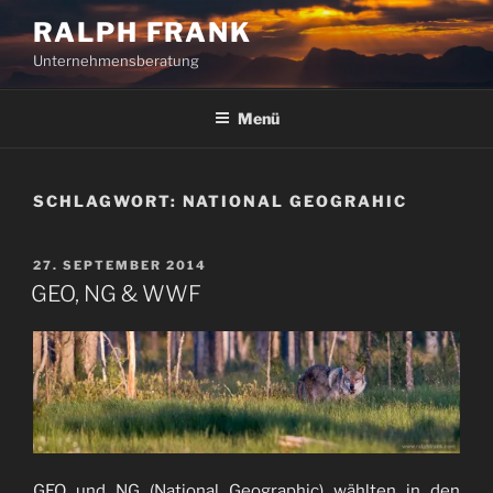
Zum
RALPH FRANK
Inhalt
Unternehmensberatung
springen
Menü
SCHLAGWORT:
NATIONAL GEOGRAHIC
VERÖFFENTLICHT
27. SEPTEMBER 2014
AM
GEO, NG & WWF
GEO und NG (National Geographic) wählten in den