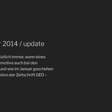
r 2014 / update
türlich immer, wenn eines
smotive auch bei den
 und wie im Januar geschehen
ktion der Zeitschrift GEO –