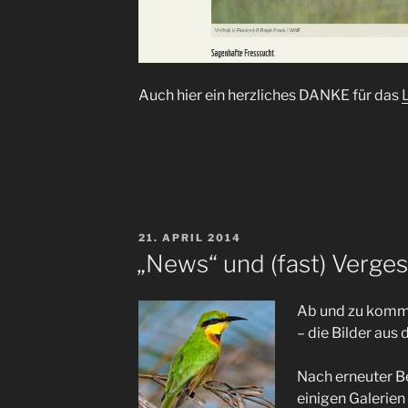
Auch hier ein herzliches DANKE für das
VERÖFFENTLICHT
21. APRIL 2014
AM
„News“ und (fast) Verges
Ab und zu komme
– die Bilder aus 
Nach erneuter Be
einigen Galerien