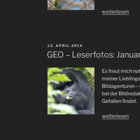
„„News“
weiterlesen
und
(fast)
Vergessenes
;-)“
VERÖFFENTLICHT
13. APRIL 2014
AM
GEO – Leserfotos: Janua
Es freut mich na
meiner Liebling
Bildagenturen –
bei der Bildreda
Gefallen findet.
„GEO
weiterlesen
–
Leserfotos:
Januar