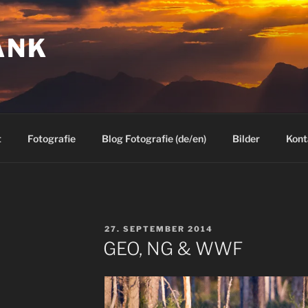
ANK
t
Fotografie
Blog Fotografie (de/en)
Bilder
Kont
VERÖFFENTLICHT
27. SEPTEMBER 2014
AM
GEO, NG & WWF