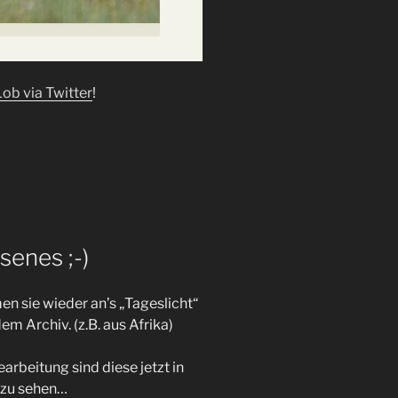
Lob via Twitter
!
senes ;-)
n sie wieder an’s „Tageslicht“
dem Archiv. (z.B. aus Afrika)
arbeitung sind diese jetzt in
 zu sehen…