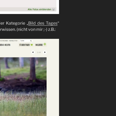
er Kategorie „
Bild des Tages
“
issen. (nicht von mir ;-) z.B.: