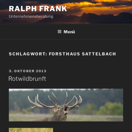
Zum
RALPH FRANK
Inhalt
Unternehmensberatung
springen
Menü
SCHLAGWORT:
FORSTHAUS SATTELBACH
VERÖFFENTLICHT
3. OKTOBER 2013
AM
Rotwildbrunft