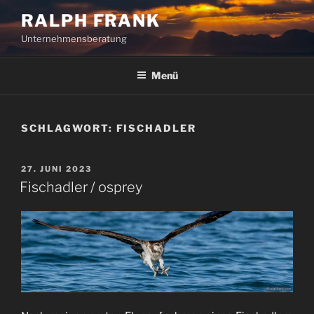
Zum
RALPH FRANK
Inhalt
Unternehmensberatung
springen
Menü
SCHLAGWORT:
FISCHADLER
VERÖFFENTLICHT
27. JUNI 2023
AM
Fischadler / osprey