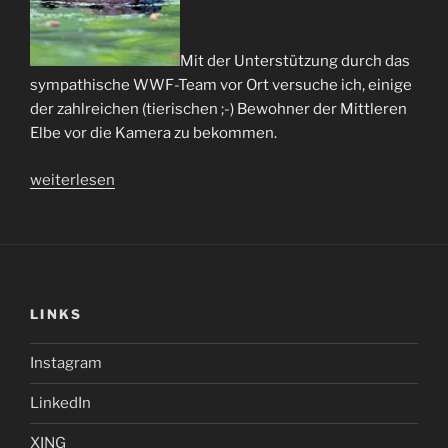
Mit der Unterstützung durch das
sympathische WWF-Team vor Ort versuche ich, einige
der zahlreichen (tierischen ;-) Bewohner der Mittleren
Elbe vor die Kamera zu bekommen.
„WWF-
weiterlesen
Projektregion
Mittlere
Elbe“
LINKS
Instagram
LinkedIn
XING