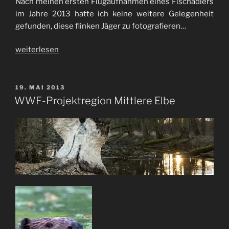
Nach meinen ersten Flugaufnahmen eines Fischadlers
im Jahre 2013 hatte ich keine weitere Gelegenheit
gefunden, diese flinken Jäger zu fotografieren…
„Fischadler
weiterlesen
/
osprey“
VERÖFFENTLICHT
19. MAI 2013
AM
WWF-Projektregion Mittlere Elbe