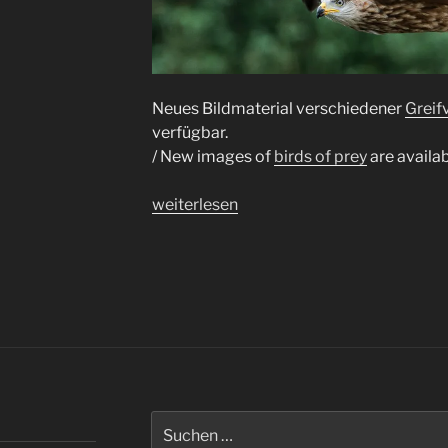
Neues Bildmaterial verschiedener
Greif
verfügbar.
/ New images of
birds of prey
are availa
„Greifvögel
weiterlesen
/
birds
of
prey“
Suchen
nach: