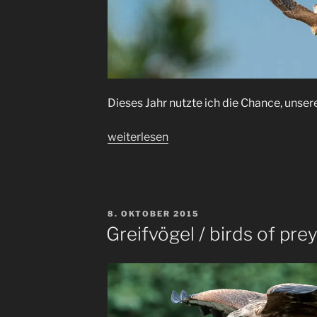
Dieses Jahr nutzte ich die Chance, unser
„Turmfalken
weiterlesen
/
kestrel“
VERÖFFENTLICHT
8. OKTOBER 2015
AM
Greifvögel / birds of pre