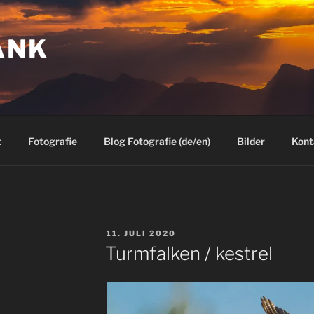
ANK
t
Fotografie
Blog Fotografie (de/en)
Bilder
Kont
VERÖFFENTLICHT
11. JULI 2020
AM
Turmfalken / kestrel