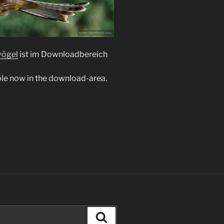
vögel
ist im Downloadbereich
ble now in the download-area.
Suchen