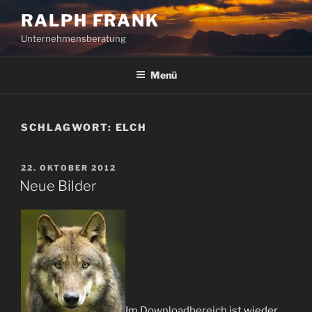
Zum
RALPH FRANK
Inhalt
Unternehmensberatung
springen
Menü
SCHLAGWORT:
ELCH
VERÖFFENTLICHT
22. OKTOBER 2012
AM
Neue Bilder
Im
Downloadbereich
ist wieder