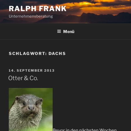
Zum
RALPH FRANK
Inhalt
Unternehmensberatung
springen
Menü
SCHLAGWORT:
DACHS
VERÖFFENTLICHT
14. SEPTEMBER 2013
AM
Otter & Co.
Bevor in den nächsten Wochen