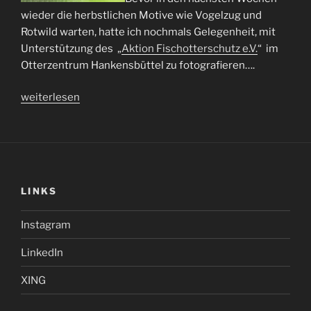
wieder die herbstlichen Motive wie Vogelzug und
Rotwild warten, hatte ich nochmals Gelegenheit, mit
Unterstützung des „
Aktion Fischotterschutz e.V.
“ im
Otterzentrum Hankensbüttel zu fotografieren….
„Otter
weiterlesen
&
Co.“
LINKS
Instagram
LinkedIn
XING