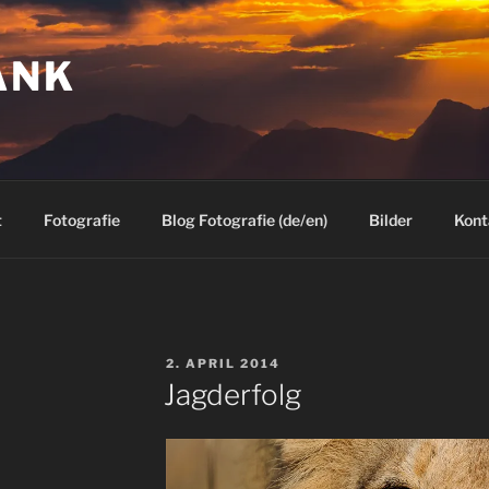
ANK
t
Fotografie
Blog Fotografie (de/en)
Bilder
Kont
VERÖFFENTLICHT
2. APRIL 2014
AM
Jagderfolg