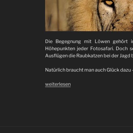
Die Begegnung mit Löwen gehört in
Höhepunkten jeder Fotosafari. Doch se
Ausflügen die Raubkatzen bei der Jagd
Natürlich braucht man auch Glück dazu –
„Jagderfolg“
weiterlesen