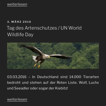
„Kleiner
weiterlesen
Adler
/
small
VERÖFFENTLICHT
3. MÄRZ 2016
AM
eagle“
Tag des Artenschutzes / UN World
Wildlife Day
03.03.2016 – In Deutschland sind 14.000 Tierarten
bedroht und stehen auf der Roten Liste. Wolf, Luchs
und Seeadler oder sogar der Kiebitz!
„Tag
weiterlesen
des