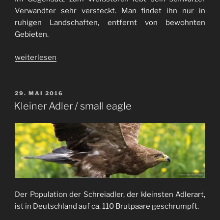
Verwandter sehr versteckt. Man findet ihn nur in
ruhigen Landschaften, entfernt von bewohnten
Gebieten.
„Heimlicher
weiterlesen
Storch
/
reclusive
VERÖFFENTLICHT
29. MAI 2016
AM
stork“
Kleiner Adler / small eagle
Der Population der Schreiadler, der kleinsten Adlerart,
ist in Deutschland auf ca. 110 Brutpaare geschrumpft.