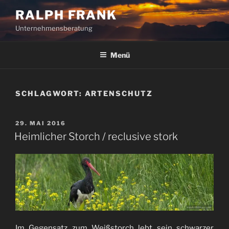
Zum
RALPH FRANK
Inhalt
Unternehmensberatung
springen
Menü
SCHLAGWORT:
ARTENSCHUTZ
VERÖFFENTLICHT
29. MAI 2016
AM
Heimlicher Storch / reclusive stork
Im Gegensatz zum Weißstorch lebt sein schwarzer