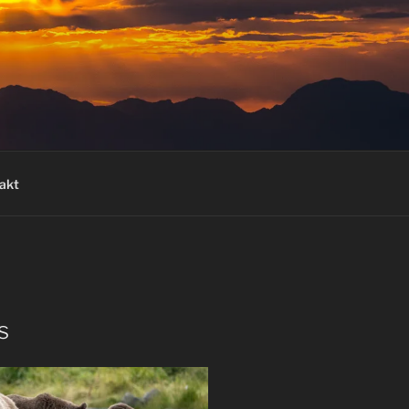
akt
s