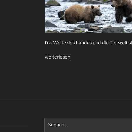
Die Weite des Landes und die Tierwelt s
„Grizzlys
weiterlesen
(Alaska)
/
grizzlies“
Suchen
nach: