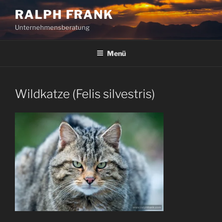
Zum
RALPH FRANK
Inhalt
Unternehmensberatung
springen
Menü
Wildkatze (Felis silvestris)