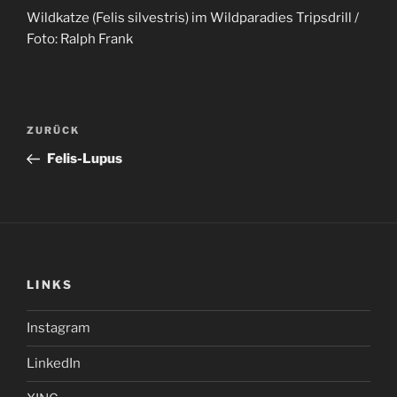
Wildkatze (Felis silvestris) im Wildparadies Tripsdrill /
Foto: Ralph Frank
Beitragsnavigation
Vorheriger
ZURÜCK
Beitrag
Felis-Lupus
LINKS
Instagram
LinkedIn